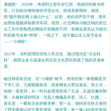
属偶然”。2020年，考虑到父母年岁已高，他便回到家乡西
安，计划创业继续做技术型企业。疫情居家期间，他便
想“能不能在网上做点什么”。起初，他自知声音不错，便开
始用短视频录制唐诗宋词。然而，社交网络与杨汶锦此前过
去工作中所熟悉的网络开发截然不同，有网友甚至认为他当
时的账号名称“矫情”。一怒之下，他干脆以女儿名字命名
——“小璐歌”。
2021年，当时疫情防控转入常态化，杨汶锦决定“出去转
转”，陕西众多古迹遗址和历史文化景区则成了他的灵感来
源。
杨汶锦喜欢历史，在“小璐歌”账号，他录的第一条视频是关
于宋仁宗。几期视频发布，很多网友点赞说喜欢。那之后，
他就一直坚持，从一时兴起逐渐变成了主业，足迹也遍布陕
西，从春秋讲到明清，涉及人物遍及帝君、诗人、红颜……
甚至是，一颗有历史的银杏树。那一次，他特意在秋天来到
了西安终南山的古观音禅寺。禅寺里，有一株1400多年前的