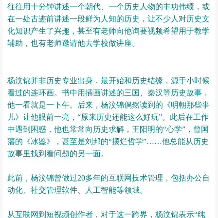
往往用十分钟讲述一个朝代、一个历史人物的丰功伟绩，或
在一处古迹前讲述一段鲜为人知的历史，让不少人对历史文
化知识产生了兴趣，甚至有老师向他询要视频希望用于教学
辅助，也有老师邀请他去学校做讲座。
杨汶锦并非历史专业出身，最开始和历史结缘，源于小时候
看过的连环画。书中用插画讲述的三国、秦汉等历史故事，
他一看就是一下午。后来，杨汶锦偶然读到的《明朝那些事
儿》让他眼前一亮，“原来历史还能这么好玩”。此后在工作
中遇到困惑，他也常常向历史求解，王阳明的“心学”，曾国
藩的《冰鉴》，甚至是刘邦的“摆烂哲学”……他总能从历史
故事里找到看问题的另一面。
此前，杨汶锦曾做过20多年的互联网技术管理，包括办公自
动化、社交管理软件、人工智能等领域。
从互联网到短视频创作者，对于这一跨界，杨汶锦表示“纯