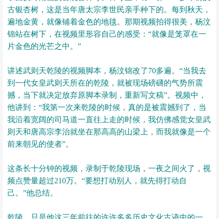
古银杏树，这是当年唐太宗李世民亲手种下的。每到秋天，
遍地金黄，就像铺着金色的地毯。那期视频拍得很美，杨汶
锦站在树下，在视频里形容自己的感受：“就像是笼罩在一
片金色的光芒之中。”
讲述武则天乾陵的视频脚本，杨汶锦改了70多遍。“当我去
到一代女皇武则天所在的乾陵，就被现场磅礴的气势所震
撼，当下就决定放弃原脚本录制，重新写文稿”。视频中，
他讲到：“我第一次来乾陵的时候，真的是被震撼到了，当
我沿着宽阔的司马道一直往上走的时候，我仿佛感觉女皇武
则天和唐高宗李治就坐在那高高的山梁上，而我就像是一个
前来朝见的使者”。
这条长十分钟的视频，录制于乾陵现场，一夜之间火了，视
频点赞量超过210万。“要想打动别人，就先得打动自
己。”他总结。
乾陵，只是他这三年前往的许许多多历史文化古迹中的一