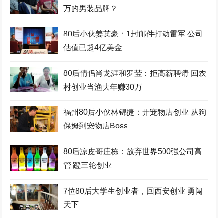
万的男装品牌？
80后小伙姜英豪：1封邮件打动雷军 公司
估值已超4亿美金
80后情侣肖龙涯和罗莹：拒高薪聘请 回农
村创业当渔夫年赚30万
福州80后小伙林锦捷：开宠物店创业 从狗
保姆到宠物店Boss
80后凉皮哥庄栋：放弃世界500强公司高
管 蹬三轮创业
7位80后大学生创业者，回西安创业 勇闯
天下