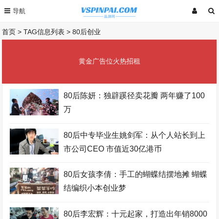
首页
> TAG信息列表 > 80后创业
黄金广告位火热招租
80后陈妍：独辟蹊径卖花瓣 两年赚了100
万
80后中专毕业生姚剑军：从个人站长到上
市公司CEO 市值近30亿港币
80后女孩李倩：手工的蝴蝶结摆地摊 蝴蝶
结编织小本创业梦
80后李宏辉：十元起家，打造出年销8000