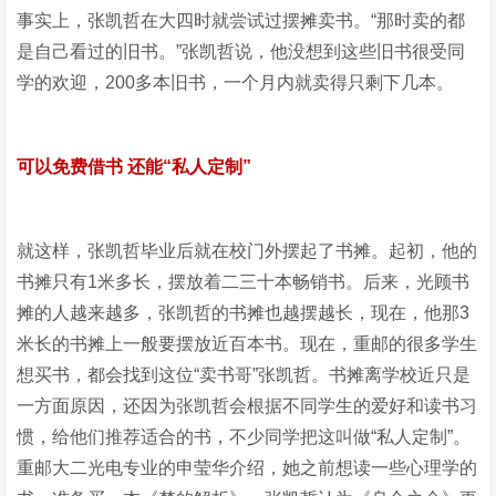
事实上，张凯哲在大四时就尝试过摆摊卖书。“那时卖的都
是自己看过的旧书。”张凯哲说，他没想到这些旧书很受同
学的欢迎，200多本旧书，一个月内就卖得只剩下几本。
可以免费借书 还能“私人定制”
就这样，张凯哲毕业后就在校门外摆起了书摊。起初，他的
书摊只有1米多长，摆放着二三十本畅销书。后来，光顾书
摊的人越来越多，张凯哲的书摊也越摆越长，现在，他那3
米长的书摊上一般要摆放近百本书。现在，重邮的很多学生
想买书，都会找到这位“卖书哥”张凯哲。书摊离学校近只是
一方面原因，还因为张凯哲会根据不同学生的爱好和读书习
惯，给他们推荐适合的书，不少同学把这叫做“私人定制”。
重邮大二光电专业的申莹华介绍，她之前想读一些心理学的