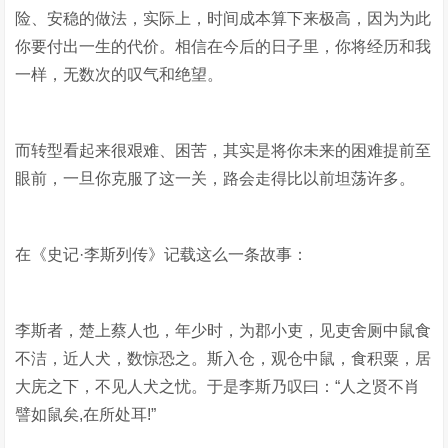
险、安稳的做法，实际上，时间成本算下来极高，因为为此
你要付出一生的代价。相信在今后的日子里，你将经历和我
一样，无数次的叹气和绝望。
而转型看起来很艰难、困苦，其实是将你未来的困难提前至
眼前，一旦你克服了这一关，路会走得比以前坦荡许多。
在《史记·李斯列传》记载这么一条故事：
李斯者，楚上蔡人也，年少时，为郡小吏，见吏舍厕中鼠食
不洁，近人犬，数惊恐之。斯入仓，观仓中鼠，食积粟，居
大庑之下，不见人犬之忧。于是李斯乃叹曰：“人之贤不肖
譬如鼠矣,在所处耳!”