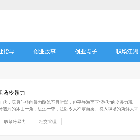
业指导
创业故事
创业点子
职场江湖
职场冷暴力
年代，玩勇斗狠的暴力路线不再时髦，但平静海面下“潜伏”的冷暴力现
号遇到的冰山一角，远远一瞥，足以令人不寒而栗。初入职场的新鲜人可
职场冷暴力
社交管理