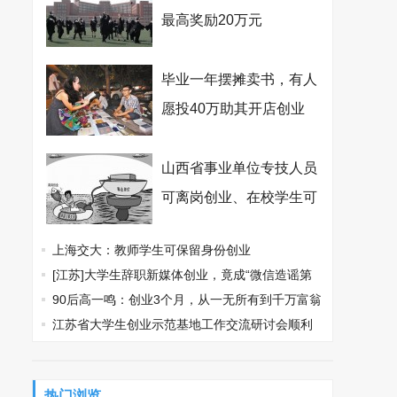
最高奖励20万元
毕业一年摆摊卖书，有人
愿投40万助其开店创业
山西省事业单位专技人员
可离岗创业、在校学生可
休学创业
上海交大：教师学生可保留身份创业
[江苏]大学生辞职新媒体创业，竟成“微信造谣第
一案”
90后高一鸣：创业3个月，从一无所有到千万富翁
江苏省大学生创业示范基地工作交流研讨会顺利
召开
热门浏览