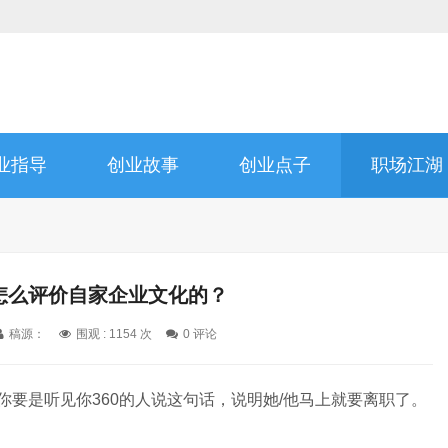
业指导
创业故事
创业点子
职场江湖
是怎么评价自家企业文化的？
稿源：
围观 :
1154 次
0 评论
你要是听见你360的人说这句话，说明她/他马上就要离职了。