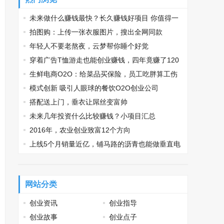
未来做什么赚钱最快？长久赚钱好项目 你值得一
看
拍图购：上传一张衣服图片，搜出全网同款
年轻人不要老熬夜，云梦帮你睡个好觉
穿着广告T恤游走也能创业赚钱，四年竟赚了120
0万
生鲜电商O2O：给菜品买保险，员工吃胖算工伤
模式创新 吸引人眼球的餐饮O2O创业公司
搭配送上门，垂衣让屌丝变富帅
未来几年投资什么比较赚钱？小项目汇总
2016年，农业创业致富12个方向
上线5个月销量近亿，铺马路的沥青也能做垂直电
商
网站分类
创业资讯
创业指导
创业故事
创业点子