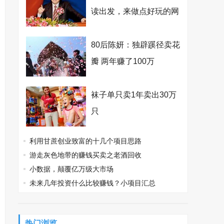
读出发，来做点好玩的网
络文学
80后陈妍：独辟蹊径卖花
瓣 两年赚了100万
袜子单只卖1年卖出30万
只
利用甘蔗创业致富的十几个项目思路
游走灰色地带的赚钱买卖之老酒回收
小数据，颠覆亿万级大市场
未来几年投资什么比较赚钱？小项目汇总
热门浏览