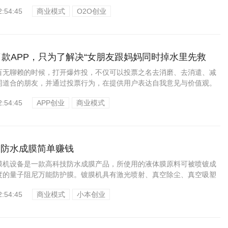
...
2:54:45
商业模式
O2O创业
了款APP，只为了解决“女朋友跟妈妈同时掉水里先救
百无聊赖的时候，打开爆炸投，不仅可以投票之名去消磨、去消遣、减
同道合的朋友，并通过投票行为，在提供用户表达自我意见与价值观。
..
2:54:45
APP创业
商业模式
，防水成膜简单赚钱
膜机设备是一款高科技防水成膜产品，所使用的液体膜原料可被喷镀成
度的量子阻尼万能防护膜。镀膜机具有激光喷射、真空除尘、真空吸塑
2:54:45
商业模式
小本创业