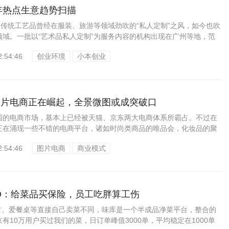
半年热点生意趋势扫描
向传统工艺品曾经在服装、旅游等领域劲吹的“私人定制”之风，如今也吹
领域。一批以“艺术品私人定制”为服务内容的机构出现在广州等地，范
2:54:46
创业环境
小本创业
图片电商正在崛起，全景微图或成突破口
国的电商市场，基本上已经被天猫、京东两大电商体系所霸占。不过在
正在涌现一些不错的电商平台，诸如时尚类商品的唯品会，化妆品的聚
.
2:54:46
图片电商
商业模式
O：给菜品买保险，员工吃胖算工伤
菜君、爱餐桌等直接自己卖菜不同，味库是一个半成品净菜平台，整合的
京有10万用户买过我们的菜，日订单峰值3000单，平均稳定在1000单