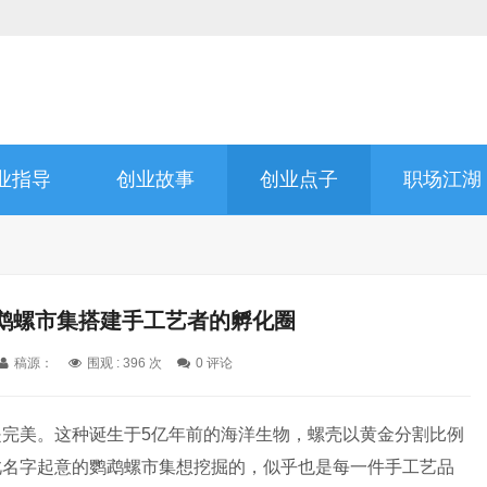
业指导
创业故事
创业点子
职场江湖
鹉螺市集搭建手工艺者的孵化圈
稿源：
围观 :
396 次
0 评论
完美。这种诞生于5亿年前的海洋生物，螺壳以黄金分割比例
此名字起意的鹦鹉螺市集想挖掘的，似乎也是每一件手工艺品