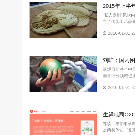
2015年上
“私人定制”风吹
向了传统工艺品
围...
2016-01-01 2
刘旷：国内
纵观目前整个中
垂直细分领域也
美优品，汽车电..
2016-01-01 2
生鲜电商O2
导读 : 与青年
是两类B端。“北