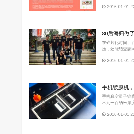
左右，客单价接近5
2016-01-01 2
80后海归做
谁”这个问题
在碎片化时间、
压，还能结交志
一个80后海归创业.
2016-01-01 2
手机镀膜机
手机真空量子镀
不到一百纳米厚
等功能特...
2016-01-01 2