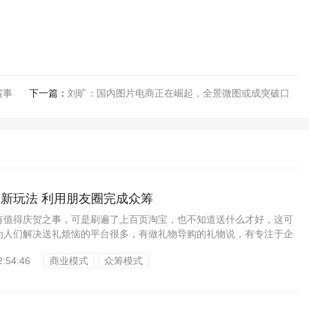
省事
下一篇：
刘旷：国内图片电商正在崛起，全景微图或成突破口
新玩法 利用朋友圈完成众筹
有值得庆贺之事，可是刷遍了上百页淘宝，也不知道送什么才好，这可
为人们解决送礼烦恼的平台很多，有做礼物导购的礼物说，有专注于企
，...
2:54:46
商业模式
众筹模式