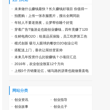
未来做什么赚钱最快？长久赚钱好项目 你值得一
看
拍图购：上传一张衣服图片，搜出全网同款
年轻人不要老熬夜，云梦帮你睡个好觉
穿着广告T恤游走也能创业赚钱，四年竟赚了120
0万
生鲜电商O2O：给菜品买保险，员工吃胖算工伤
模式创新 吸引人眼球的餐饮O2O创业公司
搭配送上门，垂衣让屌丝变富帅
未来几年投资什么比较赚钱？小项目汇总
2016年，农业创业致富12个方向
上线5个月销量近亿，铺马路的沥青也能做垂直电
商
网站分类
创业资讯
创业指导
创业故事
创业点子