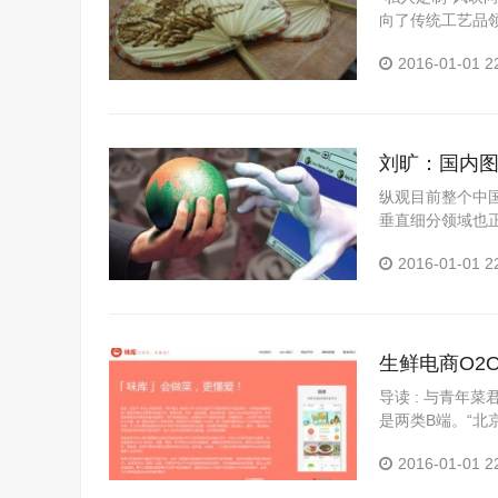
向了传统工艺品
围...
2016-01-01 2
刘旷：国内
纵观目前整个中
垂直细分领域也
美优品，汽车电..
2016-01-01 2
生鲜电商O2
导读 : 与青年
是两类B端。“北
左右，客单价接近5
2016-01-01 2