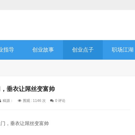
业指导
创业故事
创业点子
职场江湖
门，垂衣让屌丝变富帅
稿源：
围观 :
1146 次
0 评论