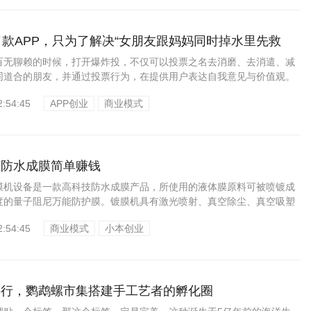
了款APP，只为了解决“女朋友跟妈妈同时掉水里先救
百无聊赖的时候，打开爆炸投，不仅可以投票之名去消磨、去消遣、减
同道合的朋友，并通过投票行为，在提供用户表达自我意见与价值观。
..
2:54:45
APP创业
商业模式
，防水成膜简单赚钱
膜机设备是一款高科技防水成膜产品，所使用的液体膜原料可被喷镀成
度的量子阻尼万能防护膜。镀膜机具有激光喷射、真空除尘、真空吸塑
2:54:45
商业模式
小本创业
并行，鹦鹉螺市集搭建手工艺者的孵化圈