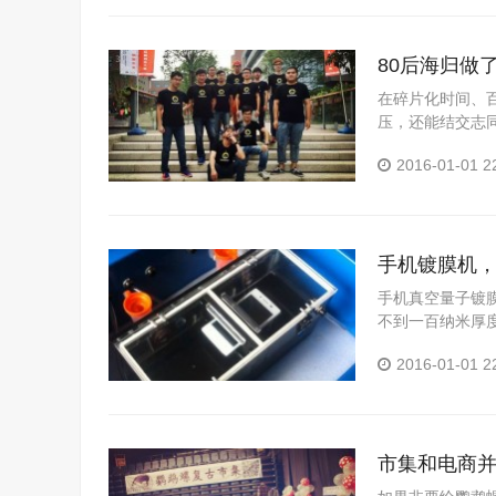
80后海归做
谁”这个问题
在碎片化时间、
压，还能结交志
一个80后海归创业.
2016-01-01 2
手机镀膜机
手机真空量子镀
不到一百纳米厚
等功能特...
2016-01-01 2
市集和电商