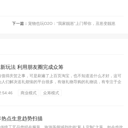
下一篇：
宠物也玩O2O：“我家靓崽”上门帮你，丑崽变靓崽
新玩法 利用朋友圈完成众筹
有值得庆贺之事，可是刷遍了上百页淘宝，也不知道送什么才好，这可
为人们解决送礼烦恼的平台很多，有做礼物导购的礼物说，有专注于企
，...
2:54:46
商业模式
众筹模式
半年热点生意趋势扫描
向传统工艺品曾经在服装、旅游等领域劲吹的“私人定制”之风，如今也吹