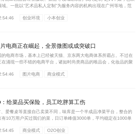
领域。一批以“艺术品私人定制”为服务内容的机构出现在广州等地，范
2:54:46
创业环境
小本创业
图片电商正在崛起，全景微图或成突破口
国的电商市场，基本上已经被天猫、京东两大电商体系所霸占。不过在
正在涌现一些不错的电商平台，诸如时尚类商品的唯品会，化妆品的聚
.
2:54:46
图片电商
商业模式
O：给菜品买保险，员工吃胖算工伤
菜君、爱餐桌等直接自己卖菜不同，味库是一个半成品净菜平台，整合的
京有10万用户买过我们的菜，日订单峰值3000单，平均稳定在1000单
...
2:54:45
商业模式
O2O创业