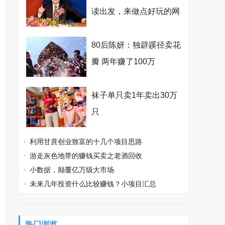
读出发，来做点好玩的网
络文学
80后陈妍：独辟蹊径卖花
瓣 两年赚了100万
袜子单只卖1年卖出30万
只
利用甘蔗创业致富的十几个项目思路
游走灰色地带的赚钱买卖之老酒回收
小数据，颠覆亿万级大市场
未来几年投资什么比较赚钱？小项目汇总
热门浏览