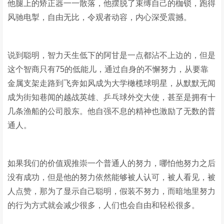
他腿上的矫正器一一散落，他摆脱了束缚自己的枷锁，跑得
风驰电掣，自由无比，令观者动容，内心深受震撼。
说到聪明，智力天生低下的阿甘是一点都沾不上边的，但是
这个智商只有75的低能儿，通过自身的不懈努力，从要靠
金属支架走路到飞奔如风成为大学橄榄球明星，从默默无闻
成为街知巷闻的越战英雄、乒乓球外交大使，甚至是拥有十
几条渔船的公司股东。他自强不息的精神也激励了无数的普
通人。
如果我们的价值观推崇一个普通人的努力，哪怕他努力之后
没有成功，但是他的努力依然能够被人认可，被人看见，被
人点赞，那为了显示自己聪明，假装不努力，而暗地里努力
的行为方式就会减少很多，人们也会自由和轻松很多。