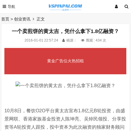
首页
>
创业资讯
正文
一个卖煎饼的黄太吉，凭什么拿下1.8亿融资？
2016-01-01 22:57:24
稿源：
围观 :
434 次
黄金广告位火热招租
10月8日，餐饮O2O平台黄太吉宣布1.8亿元B轮投资，由盛
景网联、香港家族基金投资人陈坤亮、吴焯民领投、分享投
资等A轮投资人跟投，投中资本为此次融资的独家财务顾问